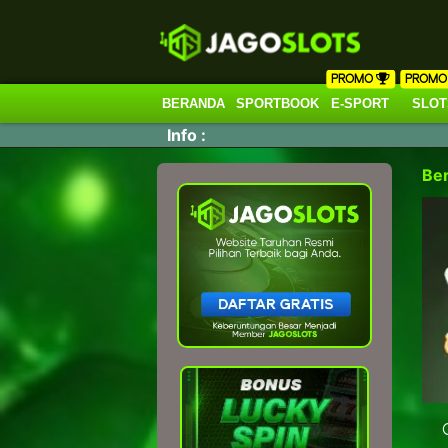
PROMO
PROM
BERANDA
SPORTBOOK
E-SPORT
SLOT
Info :
SELAMA
Be