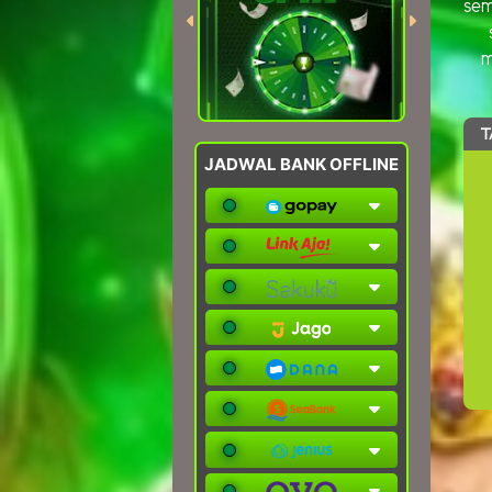
sem
m
T
JADWAL BANK OFFLINE